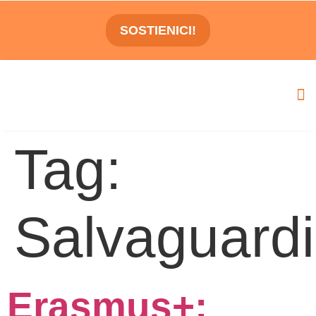
SOSTIENICI!
Tag:
Salvaguard
Erasmus+: