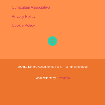
Curriculum Associativo
Privacy Policy
Cookie Policy
2026
La Dimora Accogliente APS ® – All rights reserved
Made with 🍓 by
Divergooo