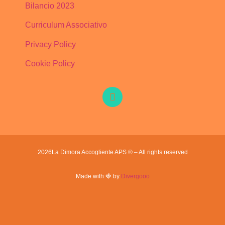
Bilancio 2023
Curriculum Associativo
Privacy Policy
Cookie Policy
2026
La Dimora Accogliente APS ® – All rights reserved
Made with 🍓 by
Divergooo