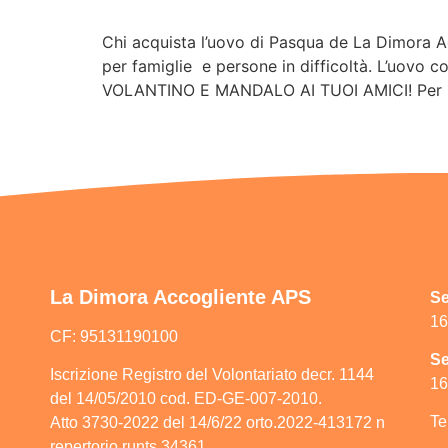
Chi acquista l’uovo di Pasqua de La Dimora Ac
per famiglie e persone in difficoltà. L’uovo c
VOLANTINO E MANDALO AI TUOI AMICI! Per pr
La Dimora Accogliente APS
Se
16
CF: 95131190100
Se
Iscrizione Registro del Volontariato decr. 1144
16
del 14/05/2010 cod. ED-GE-007-2010.
Te
Atto 3730-2022 del 14/6/22 orto.2022-413172 n
repertorio runts 34361.