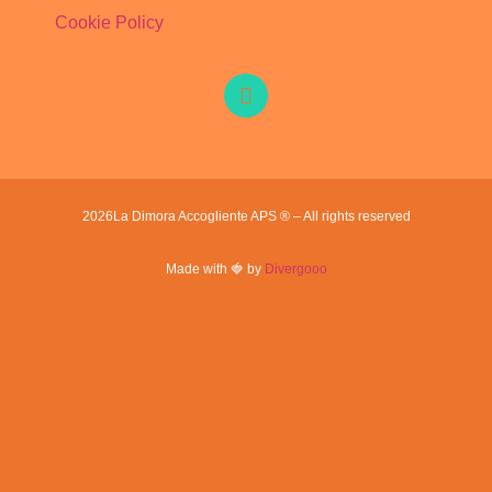
Cookie Policy
2026
La Dimora Accogliente APS ® – All rights reserved
Made with 🍓 by
Divergooo