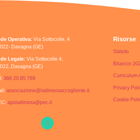
Risorse
de Operativa:
Via Sottocolle, 4
022- Davagna (GE)
Statuto
de Legale:
Via Sottocolle 4,
Bilancio 20
022, Davagna (GE)
Curriculum 
l:
366 20 85 789
Privacy Pol
il:
associazione@ladimoraaccogliente.it
Cookie Poli
EC:
apsladimora@pec.it