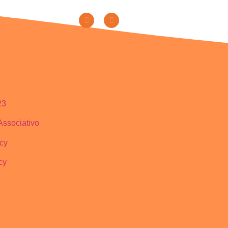
23
Associativo
icy
cy